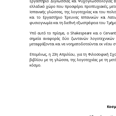
Εργαστήριο Διγλωσσίας και Ψυχογλωσσολογίας Bi
ελλαδικό χώρο που προσφέρει προπτυχιακές, μεταπ
Ισπανικής γλώσσας, της λογοτεχνίας και του πολιτ
και το Εργαστήριο Έρευνας Ισπανικών και Λατι
φυσιογνωμία και τη διεθνή εξωστρέφεια του Τμήμα
Υπό αυτό το πρίσμα, ο Shakespeare και ο Cerva
σημεία αναφοράς δύο ζωντανών λογοτεχνικών 
μεταφράζονται και να νοηματοδοτούνται εκ νέου σ
Επομένως, η 23η Απριλίου, για τη Φιλοσοφική Σχ
βιβλίου με τη γλώσσα, της λογοτεχνίας με τη με
κόσμο.
Κοσμ