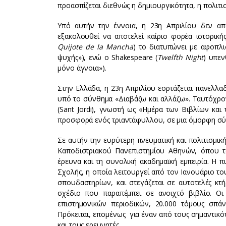
προασπίζεται διεθνώς η δημιουργικότητα, η πολιτ
Υπό αυτήν την έννοια, η 23η Απριλίου δεν απ
εξακολουθεί να αποτελεί καίριο φορέα ιστορικής
Quijote de la Mancha
) το διατυπώνει με αφοπλι
ψυχής»), ενώ ο Shakespeare (
Twelfth Night
) υπεν
μόνο άγνοια»).
Στην Ελλάδα, η 23η Απριλίου εορτάζεται πανελλα
υπό το σύνθημα «Διαβάζω και αλλάζω». Ταυτόχρο
(Sant Jordi), γνωστή ως «Ημέρα των Βιβλίων κα
προσφορά ενός τριαντάφυλλου, σε μια όμορφη σύζ
Σε αυτήν την ευρύτερη πνευματική και πολιτισμικ
Καποδιστριακού Πανεπιστημίου Αθηνών, όπου το 
έρευνα και τη συνολική ακαδημαϊκή εμπειρία. Η π
Σχολής, η οποία λειτουργεί από τον Ιανουάριο το
σπουδαστηρίων, και στεγάζεται σε αυτοτελές κτ
σχέδιο που παραπέμπει σε ανοιχτό βιβλίο. Οι 
επιστημονικών περιοδικών, 20.000 τόμους σπάν
Πρόκειται, επομένως για έναν από τους σημαντικό
και τους ερευνητές.