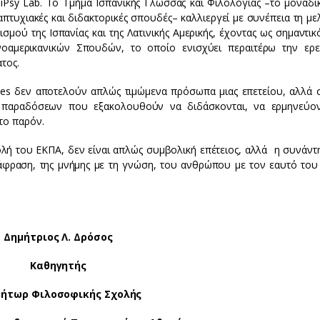
Psy Lab. Το Τμήμα Ισπανικής Γλώσσας και Φιλολογίας –το μοναδι
τυχιακές και διδακτορικές σπουδές– καλλιεργεί με συνέπεια τη μελ
ισμού της Ισπανίας και της Λατινικής Αμερικής, έχοντας ως σημαντι
νοαμερικανικών Σπουδών, το οποίο ενισχύει περαιτέρω την ερε
τος.
ntes δεν αποτελούν απλώς τιμώμενα πρόσωπα μιας επετείου, αλλά 
παραδόσεων που εξακολουθούν να διδάσκονται, να ερμηνεύον
το παρόν.
ολή του ΕΚΠΑ, δεν είναι απλώς συμβολική επέτειος, αλλά η συνάντ
τάφραση, της μνήμης με τη γνώση, του ανθρώπου με τον εαυτό του 
Δημήτριος Λ. Δρόσος
Καθηγητής
ήτωρ Φιλοσοφικής Σχολής