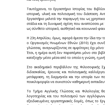
Ταυτόχρονα, το Εργαστήριο Ιστορίας του Βιβλί
ιστορική, υλική και πολιτισμική του διάσταση. Α
Εργαστήριο μελετά την παραγωγή του ως χρηστικού
στάδια και τη δυναμική σχέση που αναπτύσσει με
ως σύνθετο ιστορικό, αισθητικό και κοινωνικό φαι
Η 23η Απριλίου, όμως, αφορά άμεσα την ίδια την 
ο Οργανισμός Ηνωμένων Εθνών (2010) έχει συνδέσ
γλώσσας, αναγνωρίζοντας σε αμφότερες όχι μόνο τ
Έτσι, η ημέρα αυτή δεν παραπέμπει μόνο στο βιβλ
κατεξοχήν μέσο μέσα από το οποίο η γνώση, η μνή
Στο ακαδημαϊκό περιβάλλον της Φιλοσοφικής Σχ
διδασκαλίας, έρευνας και πολιτισμικής καλλιέρ
μετάφραση, τη διερμηνεία και την ιστορία των π
ποικιλομορφία να συνιστούν καθημερινή εκπαιδευτ
Το Τμήμα Αγγλικής Γλώσσας και Φιλολογίας θε
λογοτεχνίας και του πολιτισμού των αγγλόφωνω
εξειδικευμένες εργαστηριακές δομές, όπως το Ε