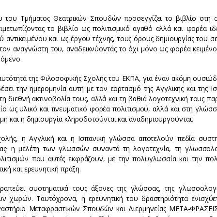
ου του Τμήματος Θεατρικών Σπουδών προσεγγίζει το βιβλίο στη 
ντιμετωπίζοντας το βιβλίο ως πολιτισμικό αγαθό αλλά και φορέα ιδ
 αντικειμένου και ως έργου τέχνης, τους όρους δημιουργίας του σε
 τον αναγνώστη του, αναδεικνύοντάς το όχι μόνο ως φορέα κειμένο
νόμενο.
ταυτότητά της Φιλοσοφικής Σχολής του ΕΚΠΑ, για έναν ακόμη ουσιώδ
ει την ημερομηνία αυτή με τον εορτασμό της Αγγλικής και της Ισ
η διεθνή ακτινοβολία τους, αλλά και τη βαθιά λογοτεχνική τους πα
ίο ως υλικό και πνευματικό φορέα πολιτισμού, αλλά και στη γλώσσ
μη και η δημιουργία κληροδοτούνται και αναδημιουργούνται.
ολής, η Αγγλική και η Ισπανική γλώσσα αποτελούν πεδία συστη
γειας· η μελέτη των γλωσσών συναντά τη λογοτεχνία, τη γλωσσολο
ολιτισμών που αυτές εκφράζουν, με την πολυγλωσσία και την πολι
ική και ερευνητική πράξη.
ραπεύει συστηματικά τους άξονες της γλώσσας, της γλωσσολογί
ν χωρών. Ταυτόχρονα, η ερευνητική του δραστηριότητα ενισχύε
ργαστήριο Μεταφραστικών Σπουδών και Διερμηνείας ΜΕΤΑ-ΦΡΑΣΕΙΣ