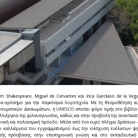
m Shakespeare, Miguel de Cervantes και Inca Garcilaso de la Vega
α-ορόσημο για την παγκόσμια λογοτεχνία. Με τη θεσμοθέτηση αυ
νευματικών Δικαιωμάτων, η UNESCO αποτίει φόρο τιμής στο βιβλίο 
ιέργεια της φιλαναγνωσίας, καθώς και στην προβολή της αναντικατ
ωνική και πολιτισμική πρόοδο. Μέσα από ένα ευρύ πλέγμα δράσεων 
ν καλλιέργεια του εγγραμματισμού έως την ενίσχυση ευέλικτων ψ
ής πρόσβασης στην επιστημονική γνώση και στο εκπαιδευτικό