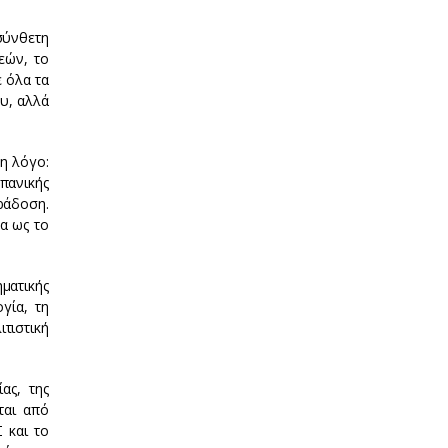
σύνθετη
εών, το
 όλα τα
υ, αλλά
η λόγο:
πανικής
ράδοση.
α ως το
ματικής
γία, τη
τιστική
ας, της
ται από
 και το