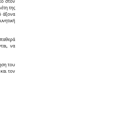
κό στον
έτη της
κό άξονα
υνητική
σταθερά
ται, να
ηση του
και τον