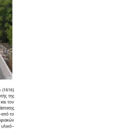
 (1616)
τής της
και τον
άστατης
–από το
ηφιακών
 υλικό–