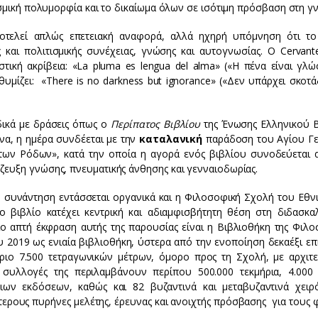
ισμική πολυμορφία και το δικαίωμα όλων σε ισότιμη πρόσβαση στη γ
οτελεί απλώς επετειακή αναφορά, αλλά ηχηρή υπόμνηση ότι το
 και πολιτισμικής συνέχειας, γνώσης και αυτογνωσίας. Ο Cervant
στική ακρίβεια: «La pluma es lengua del alma» («Η πένα είναι γλώ
θυμίζει: «There is no darkness but ignorance» («Δεν υπάρχει σκοτ
δικά με δράσεις όπως ο
Περίπατος Βιβλίου
της Ένωσης Ελληνικού Β
να, η ημέρα συνδέεται με την
καταλανική
παράδοση του Αγίου Γ
ι των Ρόδων», κατά την οποία η αγορά ενός βιβλίου συνοδεύεται 
ευξη γνώσης, πνευματικής άνθησης και γενναιοδωρίας.
ή συνάντηση εντάσσεται οργανικά και η Φιλοσοφική Σχολή του Εθνι
βιβλίο κατέχει κεντρική και αδιαμφισβήτητη θέση στη διδασκαλ
ιο απτή έκφραση αυτής της παρουσίας είναι η Βιβλιοθήκη της Φιλο
υ 2019 ως ενιαία βιβλιοθήκη, ύστερα από την ενοποίηση δεκαέξι επ
ήριο 7.500 τετραγωνικών μέτρων, όμορο προς τη Σχολή, με αρχιτε
συλλογές της περιλαμβάνουν περίπου 500.000 τεκμήρια, 4.000 
ιων εκδόσεων, καθώς και 82 βυζαντινά και μεταβυζαντινά χειρ
τερους πυρήνες μελέτης, έρευνας και ανοιχτής πρόσβασης για τους 