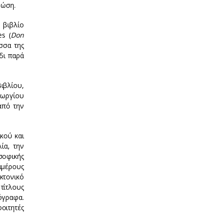
νώση.
 βιβλίο
es (
Don
σσα της
άδι παρά
ιβλίου,
εωργίου
από την
κού και
ία, την
σοφικής
ιμέρους
κτονικό
τίτλους
όγραφα.
φοιτητές