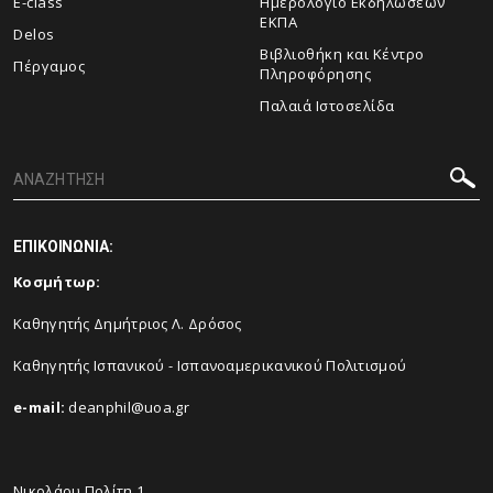
E-class
Ημερολόγιο Εκδηλώσεων
ΕΚΠΑ
Delos
Βιβλιοθήκη και Κέντρο
Πέργαμος
Πληροφόρησης
Παλαιά Ιστοσελίδα
ΕΠΙΚΟΙΝΩΝΙΑ:
Κοσμήτωρ:
Καθηγητής Δημήτριος Λ. Δρόσος
Καθηγητής Ισπανικού - Ισπανοαμερικανικού Πολιτισμού
e-mail:
deanphil@uoa.gr
Νικολάου Πολίτη 1