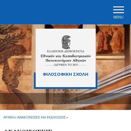
Skip to main navigation
Skip to main content
Skip to page footer
MENU
ΦΙΛΟΣΟΦΙΚΗ ΣΧΟΛΗ
ΑΡΧΙΚΗ
»
ΑΝΑΚΟΙΝΩΣΕΙΣ ΚΑΙ ΕΚΔΗΛΩΣΕΙΣ
»