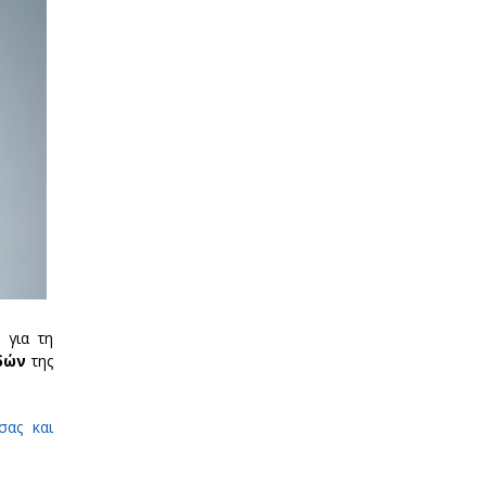
 για τη
δών
της
σας και