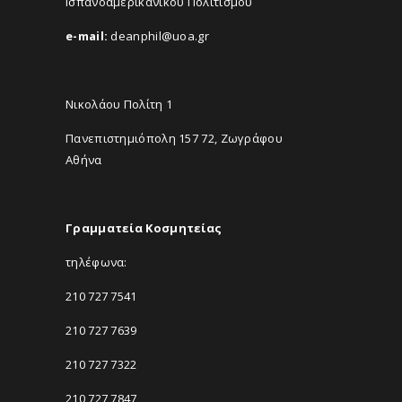
Ισπανοαμερικανικού Πολιτισμού
e-mail:
deanphil@uoa.gr
Νικολάου Πολίτη 1
Πανεπιστημιόπολη 157 72, Ζωγράφου
Αθήνα
Γραμματεία Κοσμητείας
τηλέφωνα:
210 727 7541
210 727 7639
210 727 7322
210 727 7847