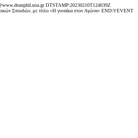
ww.deanphil.uoa.gr DTSTAMP:20230210T124039Z
ρικών Σπουδών, με τίτλο «Η γυναίκα στον Αγώνα» END:VEVENT