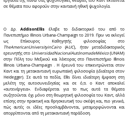
εργασία της πάνω στις ψυχολογικές θεωρίες του Καντ εκτείνεται
σε θέματα που αφορούν στην καντιανή ηθική ψυχολογία.
Ο Δρ.
Addison
Ellis
έλαβε το διδακτορικό του από το
Πανεπιστήμιο Illinois Urbana-Champaign το 2019. Πριν να εκλεγεί
ως Επίκουρος Καθηγητής φιλοσοφίας στο
The
American
University
in
Cairo
(A
UC
), ήταν μεταδιδακτορικός
ερευνητής στο
Universidad
Nacional
Aut
ó
noma
de
M
é
xico
(UNAM)
στην Πόλη του Μεξικού και λέκτορας στο Πανεπιστήμιο Illinois
Illinois Urbana-Champaign . Η έρευνά του επικεντρώνεται στον
Καντ και τη μετακαντιανή ευρωπαϊκή φιλοσοφία (ιδιαίτερα στον
Heidegger). Σε αυτά τα πεδία, Ellis δίνει ιδιαίτερη έμφαση στη
μελέτη της αυτοσυνειδησίας και σε ό,τι ο Καντ αποκαλεί
«αυτενέργεια». Ενδιαφέρεται για το πως αυτά τα θέματα
συζητούνται όχι μόνο στη θεωρητική φιλοσοφία του Καντ, αλλά
επίσης στην πρακτική και θρησκευτική του σκέψη και, πιο γενικά,
πώς αυτές οι ιδέες προσλαμβάνονται, μεταμορφώνονται και
απορρίπτονται από τη μετακαντιανή παράδοση.