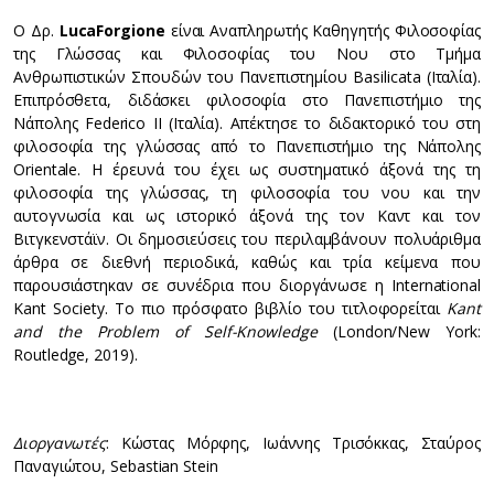
Ο Δρ.
Luca
Forgione
είναι Αναπληρωτής Καθηγητής Φιλοσοφίας
της Γλώσσας και Φιλοσοφίας του Νου στο Τμήμα
Ανθρωπιστικών Σπουδών του Πανεπιστημίου Basilicata (Ιταλία).
Επιπρόσθετα, διδάσκει φιλοσοφία στο Πανεπιστήμιο της
Νάπολης Federico II (Ιταλία). Απέκτησε το διδακτορικό του στη
φιλοσοφία της γλώσσας από το Πανεπιστήμιο της Νάπολης
Orientale. Η έρευνά του έχει ως συστηματικό άξονά της τη
φιλοσοφία της γλώσσας, τη φιλοσοφία του νου και την
αυτογνωσία και ως ιστορικό άξονά της τον Καντ και τον
Βιτγκενστάϊν. Οι δημοσιεύσεις του περιλαμβάνουν πολυάριθμα
άρθρα σε διεθνή περιοδικά, καθώς και τρία κείμενα που
παρουσιάστηκαν σε συνέδρια που διοργάνωσε η International
Kant Society. Το πιο πρόσφατο βιβλίο του τιτλοφορείται
Kant
and the Problem of Self-Knowledge
(London/New York:
Routledge, 2019).
Διοργανωτές
: Κώστας Μόρφης, Ιωάννης Τρισόκκας, Σταύρος
Παναγιώτου, Sebastian Stein