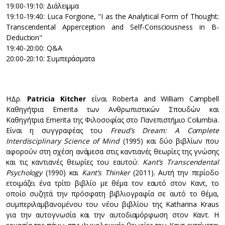
19:00-19:10: Διάλειμμα
19:10-19:40: Luca Forgione, "I as the Analytical Form of Thought:
Transcendental Apperception and Self-Consciousness in B-
Deduction"
19:40-20:00: Q&A
20:00-20:10: Συμπεράσματα
Η
Δρ.
Patricia Kitcher
είναι Roberta and William Campbell
Καθηγήτρια Emerita των Ανθρωπιστικών Σπουδών και
Καθηγήτρια Emerita της Φιλοσοφίας στο Πανεπιστήμιο Columbia.
Είναι η συγγραφέας του
Freud’s Dream: A Complete
Interdisciplinary Science of Mind
(1995) και δύο βιβλίων που
αφορούν στη σχέση ανάμεσα στις καντιανές θεωρίες της γνώσης
και τις καντιανές θεωρίες του εαυτού:
Kant’s Transcendental
Psychology
(1990) και
Kant’s Thinker
(2011). Αυτή την περίοδο
ετοιμάζει ένα τρίτο βιβλίο με θέμα τον εαυτό στον Καντ, το
οποίο συζητά την πρόσφατη βιβλιογραφία σε αυτό το θέμα,
συμπεριλαμβανομένου του νέου βιβλίου της Katharina Kraus
για την αυτογνωσία και την αυτοδιαμόρφωση στον Καντ. Η