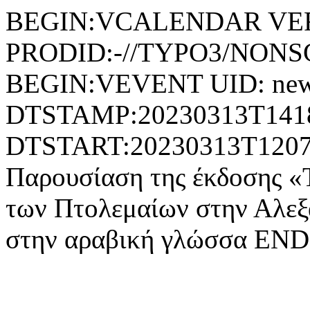
BEGIN:VCALENDAR VER
PRODID:-//TYPO3/NONSG
BEGIN:VEVENT UID: news
DTSTAMP:20230313T141
DTSTART:20230313T12
Παρουσίαση της έκδοσης «
των Πτολεμαίων στην Αλεξά
στην αραβική γλώσσα 