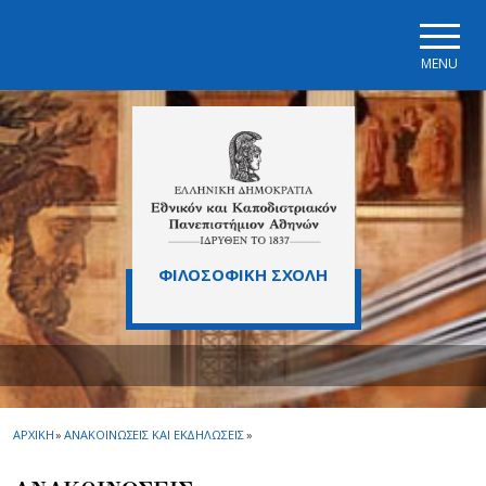
Skip to main navigation
Skip to main content
Skip to page footer
MENU
ΦΙΛΟΣΟΦΙΚΗ ΣΧΟΛΗ
ΑΡΧΙΚΗ
»
ΑΝΑΚΟΙΝΩΣΕΙΣ ΚΑΙ ΕΚΔΗΛΩΣΕΙΣ
»