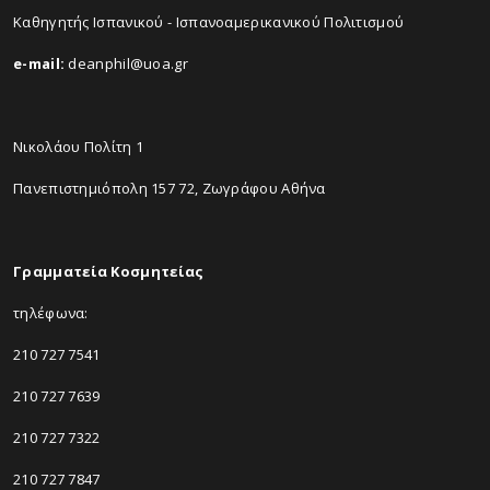
Καθηγητής Ισπανικού - Ισπανοαμερικανικού Πολιτισμού
e-mail:
deanphil@uoa.gr
Νικολάου Πολίτη 1
Πανεπιστημιόπολη 157 72, Ζωγράφου Αθήνα
Γραμματεία Κοσμητείας
τηλέφωνα:
210 727 7541
210 727 7639
210 727 7322
210 727 7847