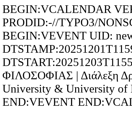
BEGIN:VCALENDAR VER
PRODID:-//TYPO3/NONSG
BEGIN:VEVENT UID: news
DTSTAMP:20251201T115
DTSTART:20251203T11
ΦΙΛΟΣΟΦΙΑΣ | Διάλεξη Δρ
University & University of
END:VEVENT END:VC