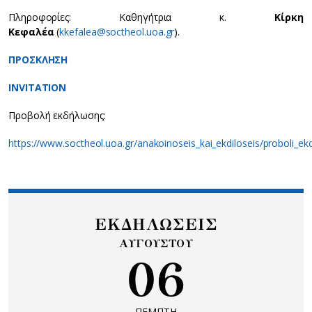
Πληροφορίες: Καθηγήτρια κ.
Κίρκη
Κεφαλέα
(
kkefalea@soctheol.uoa.gr
).
ΠΡΟΣΚΛΗΣΗ
INVITATION
Προβολή εκδήλωσης:
https://www.soctheol.uoa.gr/anakoinoseis_kai_ekdiloseis/proboli_ek
ΕΚΔΗΛΩΣΕΙΣ
ΑΥΓΟΥΣΤΟΥ
06
ΠΕΜΠΤΗ