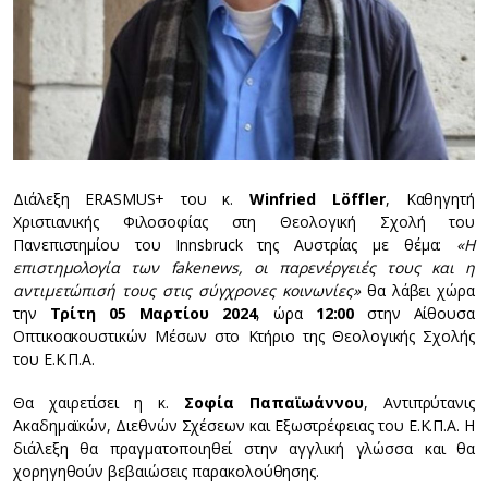
Διάλεξη ERASMUS+ του κ.
Winfried Löffler
, Καθηγητή
Χριστιανικής Φιλοσοφίας στη Θεολογική Σχολή του
Πανεπιστημίου του Innsbruck της Αυστρίας με θέμα:
«Η
επιστημολογία των fakenews, οι παρενέργειές τους και η
αντιμετώπισή τους στις σύγχρονες κοινωνίες»
θα λάβει χώρα
την
Τρίτη 05 Μαρτίου 2024
, ώρα
12:00
στην Αίθουσα
Οπτικοακουστικών Μέσων στο Κτήριο της Θεολογικής Σχολής
του Ε.Κ.Π.Α.
Θα χαιρετίσει η κ.
Σοφία Παπαϊωάννου
, Αντιπρύτανις
Ακαδημαϊκών, Διεθνών Σχέσεων και Εξωστρέφειας του Ε.Κ.Π.Α. Η
διάλεξη θα πραγματοποιηθεί στην αγγλική γλώσσα και θα
χορηγηθούν βεβαιώσεις παρακολούθησης.