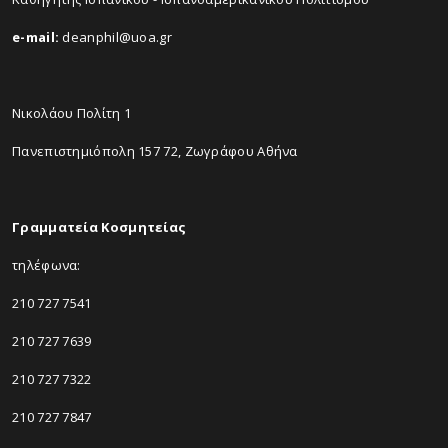
e-mail:
deanphil@uoa.gr
Νικολάου Πολίτη 1
Πανεπιστημιόπολη 157 72, Ζωγράφου Αθήνα
Γραμματεία Κοσμητείας
τηλέφωνα:
210 727 7541
210 727 7639
210 727 7322
210 727 7847