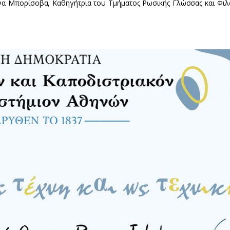
να Μπορίσοβα, Καθηγήτρια του Τμήματος Ρωσικής Γλώσσας και Φιλ