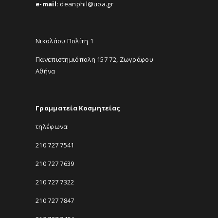
e-mail:
deanphil@uoa.gr
Νικολάου Πολίτη 1
Πανεπιστημιόπολη 157 72, Ζωγράφου
Αθήνα
Γραμματεία Κοσμητείας
τηλέφωνα:
210 727 7541
210 727 7639
210 727 7322
210 727 7847