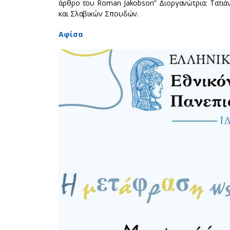
άρθρο του Roman Jakobson” Διοργανώτρια: Τατιά
και Σλαβικών Σπουδών.
Αφίσα