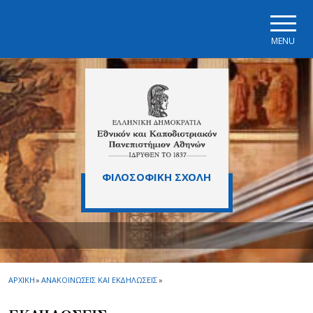
Skip to main navigation
Skip to main content
Skip to page footer
MENU
ΦΙΛΟΣΟΦΙΚΗ ΣΧΟΛΗ
ΑΡΧΙΚΗ
»
ΑΝΑΚΟΙΝΩΣΕΙΣ ΚΑΙ ΕΚΔΗΛΩΣΕΙΣ
»