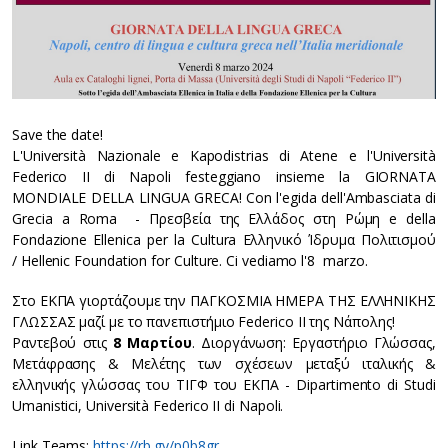
Save the date!
L'Università Nazionale e Kapodistrias di Atene e l'Università
Federico II di Napoli festeggiano insieme la GIORNATA
MONDIALE DELLA LINGUA GRECA! Con l'egida dell'Ambasciata di
Grecia a Roma - Πρεσβεία της Ελλάδος στη Ρώμη e della
Fondazione Ellenica per la Cultura Ελληνικό Ίδρυμα Πολιτισμού
/ Hellenic Foundation for Culture. Ci vediamo l'8 marzo.
Στο ΕΚΠΑ γιορτάζουμε την ΠΑΓΚΟΣΜΙΑ ΗΜΕΡΑ ΤΗΣ ΕΛΛΗΝΙΚΗΣ
ΓΛΩΣΣΑΣ μαζί με το πανεπιστήμιο Federico II της Νάπολης!
Ραντεβού στις
8 Μαρτίου
. Διοργάνωση: Εργαστήριο Γλώσσας,
Μετάφρασης & Μελέτης των σχέσεων μεταξύ ιταλικής &
ελληνικής γλώσσας του ΤΙΓΦ του ΕΚΠΑ - Dipartimento di Studi
Umanistici, Università Federico II di Napoli.
Link Teams:
https://rb.gy/p0b8gr