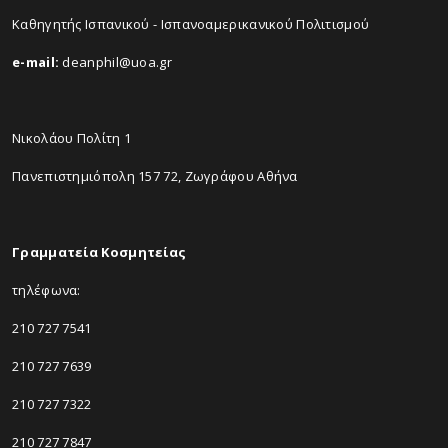
Καθηγητής Ισπανικού - Ισπανοαμερικανικού Πολιτισμού
e-mail:
deanphil@uoa.gr
Νικολάου Πολίτη 1
Πανεπιστημιόπολη 157 72, Ζωγράφου Αθήνα
Γραμματεία Κοσμητείας
τηλέφωνα:
210 727 7541
210 727 7639
210 727 7322
210 727 7847