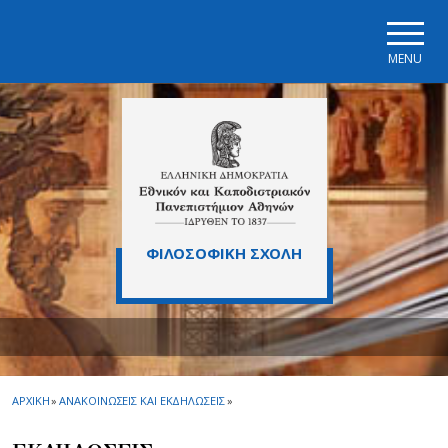
Skip to main navigation
Skip to main content
Skip to page footer
MENU
ΦΙΛΟΣΟΦΙΚΗ ΣΧΟΛΗ
ΑΡΧΙΚΗ
»
ΑΝΑΚΟΙΝΩΣΕΙΣ ΚΑΙ ΕΚΔΗΛΩΣΕΙΣ
»