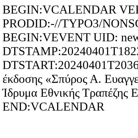
BEGIN:VCALENDAR VER
PRODID:-//TYPO3/NONSG
BEGIN:VEVENT UID: news
DTSTAMP:20240401T182
DTSTART:20240401T2036
έκδοσης «Σπύρος Α. Ευαγγ
Ίδρυμα Εθνικής Τραπέζη
END:VCALENDAR