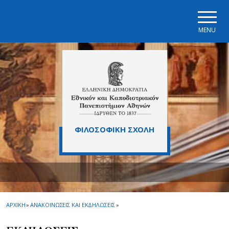
Skip to main navigation
Skip to main content
Skip to page footer
MENU
ΦΙΛΟΣΟΦΙΚΗ ΣΧΟΛΗ
ΑΡΧΙΚΗ
»
ΑΝΑΚΟΙΝΩΣΕΙΣ ΚΑΙ ΕΚΔΗΛΩΣΕΙΣ
»