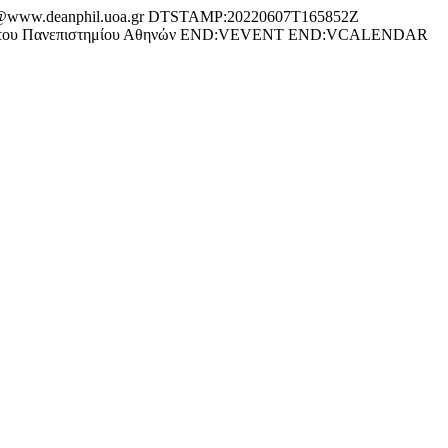
ww.deanphil.uoa.gr DTSTAMP:20220607T165852Z
ολής του Πανεπιστημίου Αθηνών END:VEVENT END:VCALENDAR