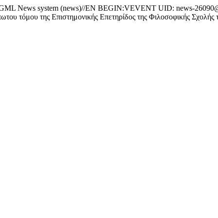
News system (news)//EN BEGIN:VEVENT UID: news-26090@w
ου τόμου της Επιστημονικής Επετηρίδος της Φιλοσοφικής Σχ