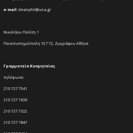
e-mail:
deanphil@uoa.gr
Νικολάου Πολίτη 1
Πανεπιστημιόπολη 157 72, Ζωγράφου Αθήνα
Γραμματεία Κοσμητείας
τηλέφωνα:
210 727 7541
210 727 7639
210 727 7322
210 727 7847