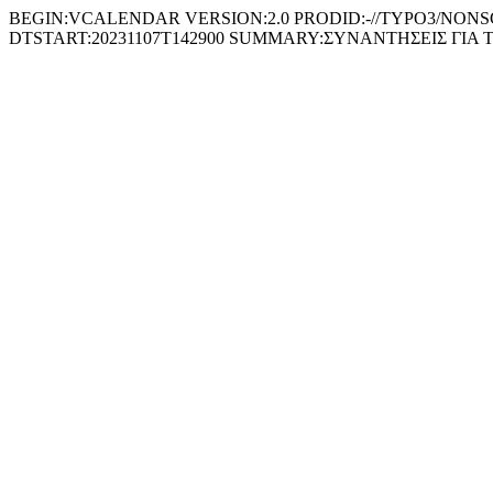
BEGIN:VCALENDAR VERSION:2.0 PRODID:-//TYPO3/NONSGML 
DTSTART:20231107T142900 SUMMARY:ΣΥΝΑΝΤΗΣΕΙΣ ΓΙΑ Τ