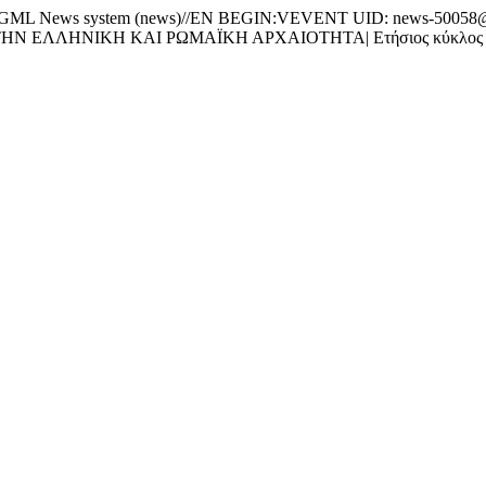
News system (news)//EN BEGIN:VEVENT UID: news-50058@w
ΗΝ ΕΛΛΗΝΙΚΗ ΚΑΙ ΡΩΜΑΪΚΗ ΑΡΧΑΙΟΤΗΤΑ| Ετήσιος κύκλος