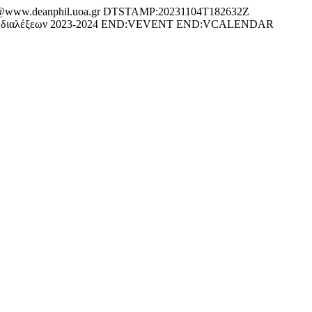
ww.deanphil.uoa.gr DTSTAMP:20231104T182632Z
 διαλέξεων 2023-2024 END:VEVENT END:VCALENDAR