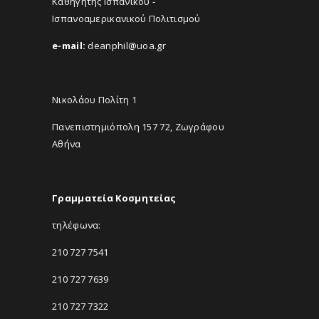
Καθηγητής Ισπανικού -
Ισπανοαμερικανικού Πολιτισμού
e-mail:
deanphil@uoa.gr
Νικολάου Πολίτη 1
Πανεπιστημιόπολη 157 72, Ζωγράφου
Αθήνα
Γραμματεία Κοσμητείας
τηλέφωνα:
210 727 7541
210 727 7639
210 727 7322