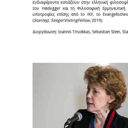
ενδιαφέροντα εστιάζουν στην ελληνική φιλοσοφία
τον Heidegger και τη Φιλοσοφική Ερμηνευτική
υποτροφίες επίσης από το IKY, το Evangelisches 
(
Stanley
J
.
Seeger
Visiting
Fellow
, 2019).
Διοργάνωση: Ioannis Trisokkas, Sebastian Stein, St