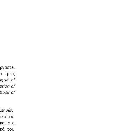
ργαστεί
ι τρεις
tique of
ption of
book of
Αθηνών.
ικό του
και στα
ικά του