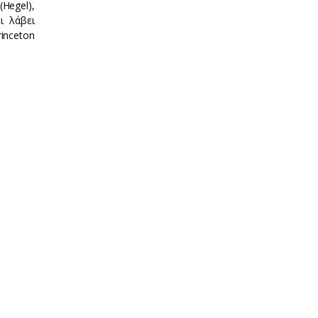
Hegel),
ι λάβει
inceton