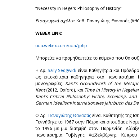
“Necessity in Hegel’s Philosophy of History”
Εισαγωγικά σχόλια
: Καθ. Παναγιώτης Θανασάς (Αθ
WEBEX LINK
:
uoa.webex.com/uoa/j.php
Μπορείτε να προμηθευτείτε το κείμενο που θα συζητη
Η Δρ.
Sally Sedgwick
είναι Καθηγήτρια και Πρόεδρο
ως επισκέπτρια καθηγήτρια στα πανεπιστήμια H
μονογραφίες:
Kant’s Groundwork of the Metaph
Kant
(2012, Oxford), και
Time in History in Hegelia
Kant’s Critical Philosophy: Fichte, Schelling, and
German Idealism
/
Internationales Jahrbuch des D
Ο Δρ.
Παναγιώτης Θανασάς
είναι Καθητητής της Ισ
Γεννήθηκε το 1967 στην Πάτρα και σπούδασε Νομι
το 1996 με μια διατριβή στον Παρμενίδη. Δίδαξ
πανεπιστήμια Τυβίγγης, Χαϊδελβέργης, Κύπρ