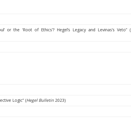
oul’ or the ‘Root of Ethics’? Hegel’s Legacy and Levinas’s Veto” (
ective Logic” (
Hegel Bulletin
2023)