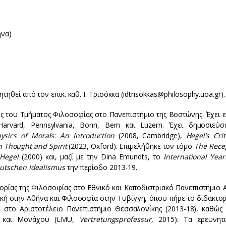
ήνα)
θεί από τον επικ. καθ. Ι. Τρισόκκα (idtrisokkas@philosophy.uoa.gr).
ς του Τμήματος Φιλοσοφίας στο Πανεπιστήμιο της Βοστώνης. Έχει ε
arvard, Pennsylvania, Bonn, Bern και Luzern. Έχει δημοσιεύσε
ysics of Morals: An Introduction
(2008, Cambridge),
Hegel’s Cri
n Thought and Spirit
(2023, Oxford). Επιμελήθηκε τον τόμο
The Rece
 Hegel
(2000) και, μαζί με την Dina Emundts, το
International Year
eutschen Idealismus
την περίοδο 2013-19.
τορίας της Φιλοσοφίας στο Εθνικό και Καποδιστριακό Πανεπιστήμιο 
κή στην Αθήνα και Φιλοσοφία στην Τυβίγγη, όπου πήρε το διδακτορ
ε στο Αριστοτέλειο Πανεπιστήμιο Θεσσαλονίκης (2013-18), καθώς 
ου και Μονάχου (LMU,
Vertretungsprofessur
, 2015). Τα ερευνητ