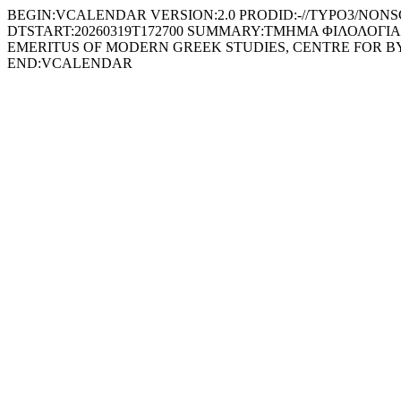
BEGIN:VCALENDAR VERSION:2.0 PRODID:-//TYPO3/NONSGML 
DTSTART:20260319T172700 SUMMARY:ΤΜΗΜΑ ΦΙΛΟΛΟΓΙ
EMERITUS OF MODERN GREEK STUDIES, CENTRE FOR BY
END:VCALENDAR