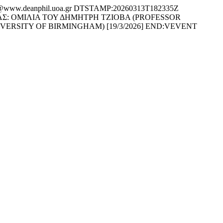
ww.deanphil.uoa.gr DTSTAMP:20260313T182335Z
Σ: ΟΜΙΛΙΑ ΤΟΥ ΔΗΜΗΤΡΗ ΤΖΙΟΒΑ (PROFESSOR
RSITY OF BIRMINGHAM) [19/3/2026] END:VEVENT