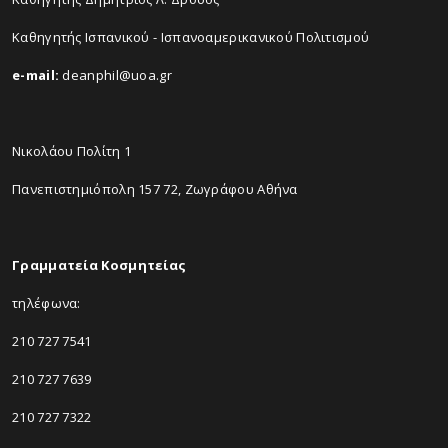
Καθηγητής Ισπανικού - Ισπανοαμερικανικού Πολιτισμού
e-mail:
deanphil@uoa.gr
Νικολάου Πολίτη 1
Πανεπιστημιόπολη 157 72, Ζωγράφου Αθήνα
Γραμματεία Κοσμητείας
τηλέφωνα:
210 727 7541
210 727 7639
210 727 7322