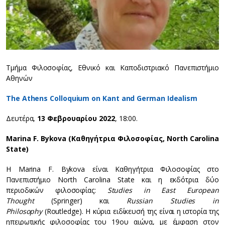
Τμήμα Φιλοσοφίας, Εθνικό και Καποδιστριακό Πανεπιστήμιο
Αθηνών
The Athens Colloquium on Kant and German Idealism
Δευτέρα,
13 Φεβρουαρίου
2022
, 18:00.
Marina F. Bykova (Καθηγήτρια Φιλοσοφίας, North Carolina
State)
Η Marina F. Bykova είναι Καθηγήτρια Φιλοσοφίας στο
Πανεπιστήμιο North Carolina State και η εκδότρια δύο
περιοδικών φιλοσοφίας:
Studies in East European
Thought
(Springer) και
Russian Studies in
Philosophy
(Routledge). Η κύρια ειδίκευσή της είναι η ιστορία της
ηπειρωτικής φιλοσοφίας του 19ου αιώνα, με έμφαση στον