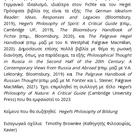
Γερμανικό Ιδεαλισμό, ιδιαίτερα στον Fichte και τον Hegel.
Πρόσφατα βιβλία της είναι τα εξής:
The German Idealism
Reader: Ideas, Responses and Legacies
(Bloomsbury,
2019),
Hegel’s Philosophy of Spirit: A Critical Guide
(επιμ.,
Cambridge UP, 2019),
The Bloomsbury Handbook of
Fichte
(επιμ., Bloomsbury, 2020), και
The Palgrave Hegel
Handbook
(επιμ. μαζί με τον K. Westphal; Palgrave Macmillan,
2020). Δημοσίευσε επίσης πολλά βιβλία με θέμα τη ρωσική
διανόηση, όπως, για παράδειγμα, τα εξής:
Philosophical Thought
in Russia in the Second Half of the 20th Century: A
Contemporary Views from Russia and Abroad
(επιμ. μαζί με V.A.
Lektorsky; Bloomsbury, 2019) και
The Palgrave Handbook of
Russian Thought
(επιμ. μαζί με M. Forster και L. Steiner; Palgrave
MacMillan, 2021). Έχει επιμεληθεί τη συλλογή με τίτλο
Hegel’s
Philosophy of Nature: A Critical Guide
(Cambridge University
Press) που θα εμφανιστεί το 2023.
Κείμενο που θα συζητηθεί:
Hegel’s Philosophy of Bildung
Εισαγωγικά σχόλια: Timothy Brownlee (Καθηγητής Φιλοσοφίας,
Xavier)