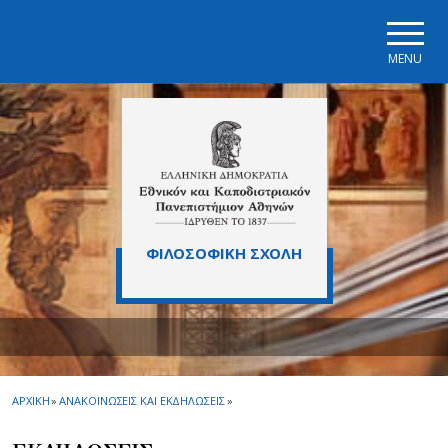
Skip to main navigation
Skip to main content
Skip to page footer
MENU
ΦΙΛΟΣΟΦΙΚΗ ΣΧΟΛΗ
ΑΡΧΙΚΗ
»
ΑΝΑΚΟΙΝΩΣΕΙΣ ΚΑΙ ΕΚΔΗΛΩΣΕΙΣ
»