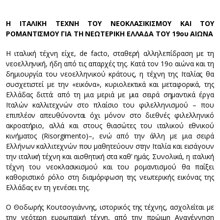
Η ΙΤΑΛΙΚΗ ΤΕΧΝΗ ΤΟΥ ΝΕΟΚΛΑΣΙΚΙΣΜΟΥ ΚΑΙ ΤΟΥ
ΡΟΜΑΝΤΙΣΜΟΥ ΓΙΑ ΤΗ ΝΕΩΤΕΡΙΚΗ ΕΛΛΑΔΑ ΤΟΥ 19ου ΑΙΩΝΑ
Η ιταλική τέχνη είχε, de facto, σταθερή αλληλεπίδραση με τη
νεοελληνική, ήδη από τις απαρχές της. Κατά τον 19ο αιώνα και τη
δημιουργία του νεοελληνικού κράτους, η τέχνη της Ιταλίας θα
συσχετιστεί με την «εικόνα», κυριολεκτικά και μεταφορικά, της
Ελλάδας διττά: από τη μια μεριά με μια σειρά σημαντικά έργα
Ιταλών καλλιτεχνών στο πλαίσιο του φιλελληνισμού – που
επιπλέον απευθύνονται όχι μόνον στο διεθνές φιλελληνικό
ακροατήριο, αλλά και στους θιασώτες του ιταλικού εθνικού
κινήματος (Risorgimento)–, ενώ από την άλλη με μια σειρά
Ελλήνων καλλιτεχνών που μαθητεύουν στην Ιταλία και εισάγουν
την ιταλική τέχνη και αισθητική στα καθ’ ημάς. Συνολικά, η ιταλική
τέχνη του νεοκλασικισμού και του ρομαντισμού θα παίξει
καθοριστικό ρόλο στη διαμόρφωση της νεωτερικής εικόνας της
Ελλάδας εν τη γενέσει της.
Ο Θοδωρής Κουτσογιάννης, ιστορικός της τέχνης, ασχολείται με
την νεότερη ευρωπαϊκή τέχνη, από την πρώιμη Αναγέννηση