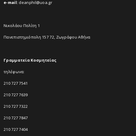
e-mail:
deanphil@uoa.gr
Νικολάου Πολίτη 1
Πανεπιστημιόπολη 157 72, Ζωγράφου Αθήνα
Γραμματεία Κοσμητείας
τηλέφωνα:
210 727 7541
210 727 7639
210 727 7322
210 727 7847
210 727 7404