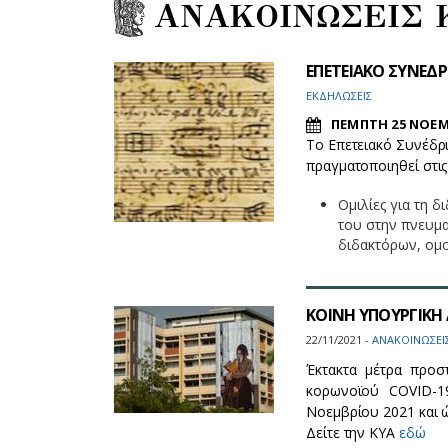
ΑΝΑΚΟΙΝΩΣΕΙΣ 
ΕΠΕΤΕΙΑΚΟ ΣΥΝΕΔΡΙ
ΕΚΔΗΛΩΣΕΙΣ
ΠΕΜΠΤΗ 25 ΝΟΕΜ
To Επετειακό Συνέδρ
πραγματοποιηθεί στις 
Ομιλίες για τη 
του στην πνευμα
διδακτόρων, ομ
ΚΟΙΝΗ ΥΠΟΥΡΓΙΚΗ Α
22/11/2021 -
ΑΝΑΚΟΙΝΩΣΕΙ
Έκτακτα μέτρα προσ
κορωνοϊού COVID-19
Νοεμβρίου 2021 και ώ
Δείτε την ΚΥΑ
εδώ