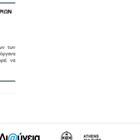
ΟΡΙΩΝ
ων των
 όργανα
ορεί να