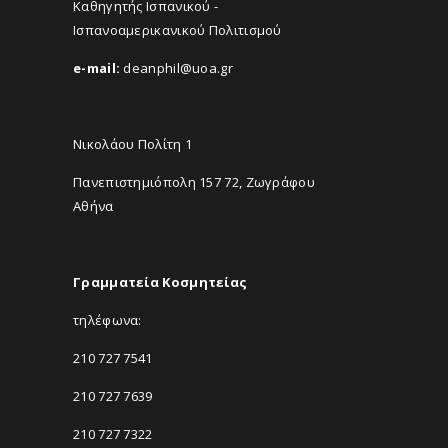
Καθηγητής Ισπανικού -
Ισπανοαμερικανικού Πολιτισμού
e-mail:
deanphil@uoa.gr
Νικολάου Πολίτη 1
Πανεπιστημιόπολη 157 72, Ζωγράφου
Αθήνα
Γραμματεία Κοσμητείας
τηλέφωνα:
210 727 7541
210 727 7639
210 727 7322