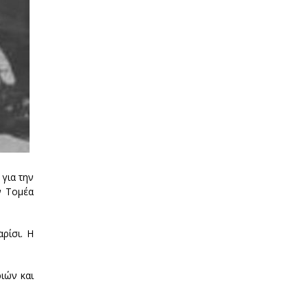
για την
ν Τομέα
ρίσι. Η
ιών και