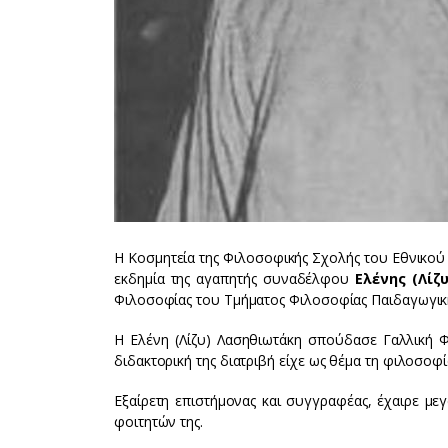
H Kοσμητεία της Φιλοσοφικής Σχολής του Εθνικού 
εκδημία της αγαπητής συναδέλφου
Ελένης (Λίζ
Φιλοσοφίας του Τμήματος Φιλοσοφίας Παιδαγωγική
Η Ελένη (Λίζυ) Λασηθιωτάκη σπούδασε Γαλλική Φ
διδακτορική της διατριβή είχε ως θέμα τη φιλοσοφ
Εξαίρετη επιστήμονας και συγγραφέας, έχαιρε με
φοιτητών της.