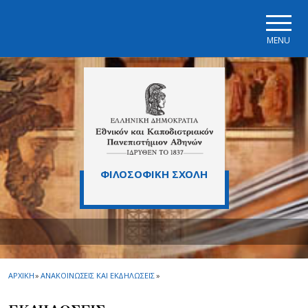
Skip to main navigation
Skip to main content
Skip to page footer
MENU
ΦΙΛΟΣΟΦΙΚΗ ΣΧΟΛΗ
ΑΡΧΙΚΗ
»
ΑΝΑΚΟΙΝΩΣΕΙΣ ΚΑΙ ΕΚΔΗΛΩΣΕΙΣ
»