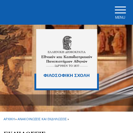
Skip to main navigation
Skip to main content
Skip to page footer
MENU
ΦΙΛΟΣΟΦΙΚΗ ΣΧΟΛΗ
ΑΡΧΙΚΗ
»
ΑΝΑΚΟΙΝΩΣΕΙΣ ΚΑΙ ΕΚΔΗΛΩΣΕΙΣ
»