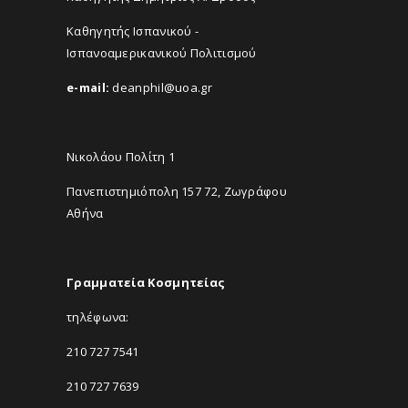
Καθηγητής Ισπανικού -
Ισπανοαμερικανικού Πολιτισμού
e-mail:
deanphil@uoa.gr
Νικολάου Πολίτη 1
Πανεπιστημιόπολη 157 72, Ζωγράφου
Αθήνα
Γραμματεία Κοσμητείας
τηλέφωνα:
210 727 7541
210 727 7639