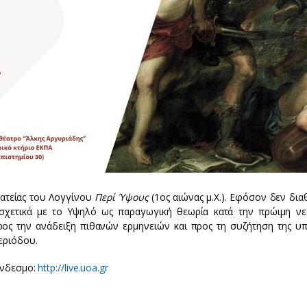
ματείας του Λογγίνου
Περί Ύψους
(1ος αιώνας μ.Χ.). Εφόσον δεν δια
σχετικά με το Υψηλό ως παραγωγική θεωρία κατά την πρώιμη νε
ρος την ανάδειξη πιθανών ερμηνειών και προς τη συζήτηση της υ
εριόδου.
ύνδεσμο:
http://live.uoa.gr