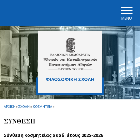
Skip to main navigation
Skip to main content
Skip to page footer
MENU
ΦΙΛΟΣΟΦΙΚΗ ΣΧΟΛΗ
ΑΡΧΙΚΗ
»
ΣΧΟΛΗ
»
ΚΟΣΜΗΤΕΙΑ
»
ΣΥΝΘΕΣΗ
Σύνθεση Κοσμητείας ακαδ. έτους 2025-2026